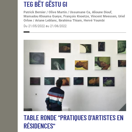
TEG BËT GËSTU GI
Patrick Bernier / Olive Martin / Ussumane Ca, Alioune Diouf,
Mamadou Khouma Gueye, François Knoetze, Vincent Meessen, Uriel
Orlow / Ariane Leblanc, Ibrahima Thiam, Hervé Youmbi
Du 21/05/2022 au 21/06/2022
TABLE RONDE "PRATIQUES D'ARTISTES EN
RÉSIDENCES"