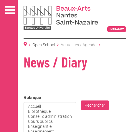
Aller
au
contenu
principal
INTRANET
Open School
Actualités / Agenda
L'ÉCOLE
News / Diary
ENSEIGNEMENT
Rubrique
INTERNATIONAL
Rechercher
COURS PUBLICS