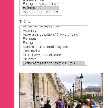
OPEN SCHOOL
Actualités / Agenda
Thème
Lieux
Expositions
Événements
Ressources
Artothèque de Nantes
Les Alumni·ae
CONTACTS