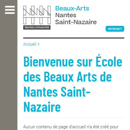
Aller
au
contenu
principal
INTRANET
Accueil
L'ÉCOLE
Bienvenue sur École
des Beaux Arts de
ENSEIGNEMENT
Nantes Saint-
INTERNATIONAL
Nazaire
COURS PUBLICS
Aucun contenu de page d'accueil n'a été créé pour