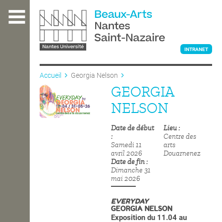
Aller
au
contenu
principal
INTRANET
Accueil
Georgia Nelson
GEORGIA
L'ÉCOLE
NELSON
Date de début
Lieu
ENSEIGNEMENT
Centre des
Samedi 11
arts
avril 2026
Douarnenez
Date de fin
INTERNATIONAL
Dimanche 31
mai 2026
EVERYDAY
COURS PUBLICS
GEORGIA NELSON
Exposition du 11.04 au