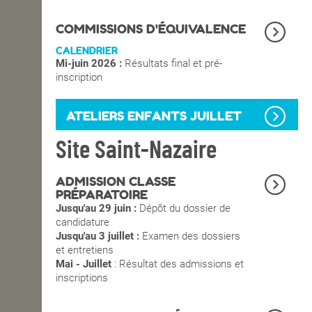
OPEN SCHOOL
COMMISSIONS D'ÉQUIVALENCE
CALENDRIER
Mi-juin 2026 :
Résultats final et pré-
CONTACTS
inscription
ATELIERS ENFANTS JUILLET
Site Saint-Nazaire
ADMISSION CLASSE
PRÉPARATOIRE
Jusqu'au 29 juin :
Dépôt du dossier de
candidature
Jusqu'au 3 juillet :
Examen des dossiers
et entretiens
Mai - Juillet
: Résultat des admissions et
inscriptions