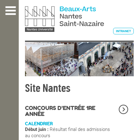
Aller
au
contenu
principal
INTRANET
L'ÉCOLE
ENSEIGNEMENT
Site Nantes
INTERNATIONAL
CONCOURS D'ENTRÉE 1RE
ANNÉE
CALENDRIER
COURS PUBLICS
Début juin :
Résultat final des admissions
au concours