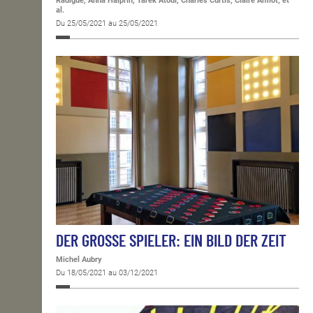
Radigue, Anna Halprin, Tarek Atoui, Charles Curtis, Claire Amiot, et
al.
Du 25/05/2021 au 25/05/2021
DER GROSSE SPIELER: EIN BILD DER ZEIT
Michel Aubry
Du 18/05/2021 au 03/12/2021