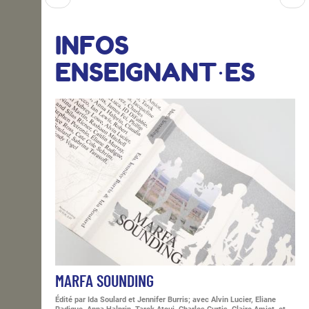
INFOS
ENSEIGNANT·ES
MARFA SOUNDING
Édité par Ida Soulard et Jennifer Burris; avec Alvin Lucier, Eliane