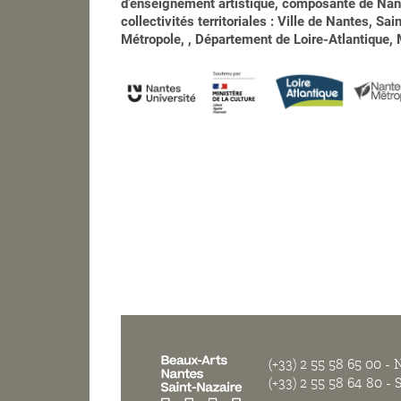
d’enseignement artistique, composante de Nant
collectivités territoriales : Ville de Nantes, S
Métropole, , Département de Loire-Atlantique, M
(+33) 2 55 58 65 00
- N
(+33) 2 55 58 64 80
- S