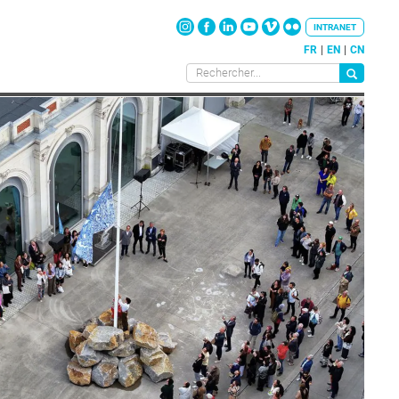
INTRANET
FR
EN
CN