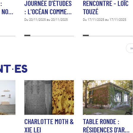
:
JOURNÉE D'ÉTUDES
RENCONTRE - LOÏC
I NO…
: L'OCÉAN COMME…
TOUZÉ
Du 20/11/2025 au 20/11/2025
Du 17/11/2025 au 17/11/2025
››
NT·ES
CHARLOTTE MOTH &
TABLE RONDE :
XIE LEI
RÉSIDENCES D'AR…