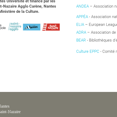
es Université et financé par les
aint-Nazaire Agglo Carène, Nantes
ANDEA
– Association na
inistère de la Culture.
APPÉA
-
Association na
ELIA
– European League 
ADRA
– Association de
BEAR
- Bibliothèques d'
Culture EPPC
- Comité 
Coopération
antes
aint-Nazaire