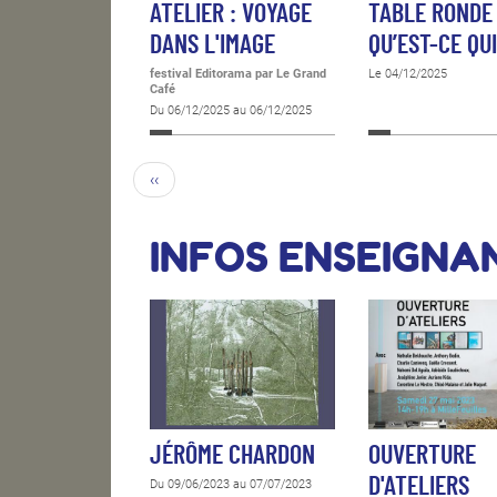
ATELIER : VOYAGE
TABLE RONDE 
DANS L'IMAGE
QU’EST-CE QU
festival Editorama
par Le Grand
Le 04/12/2025
Café
Du 06/12/2025 au 06/12/2025
‹‹
INFOS ENSEIGNA
JÉRÔME CHARDON
OUVERTURE
D'ATELIERS
Du 09/06/2023 au 07/07/2023