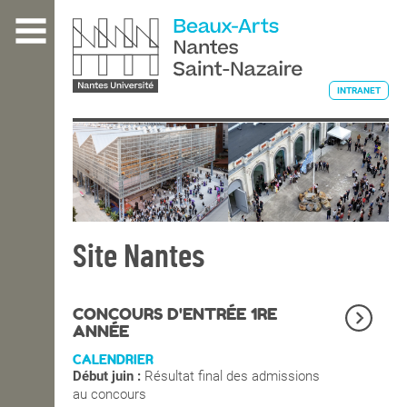
Aller
au
contenu
principal
INTRANET
L'ÉCOLE
ENSEIGNEMENT
Site Nantes
INTERNATIONAL
CONCOURS D'ENTRÉE 1RE
ANNÉE
CALENDRIER
COURS PUBLICS
Début juin :
Résultat final des admissions
au concours