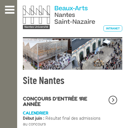
Aller
au
contenu
principal
INTRANET
L'ÉCOLE
ENSEIGNEMENT
Site Nantes
INTERNATIONAL
CONCOURS D'ENTRÉE 1RE
ANNÉE
CALENDRIER
COURS PUBLICS
Début juin :
Résultat final des admissions
au concours