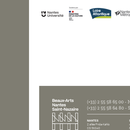
(+33) 2 55 58 65 00
- N
(+33) 2 55 58 64 80
- S
NANTES
2 allée Frida-Kahlo
CS 56340