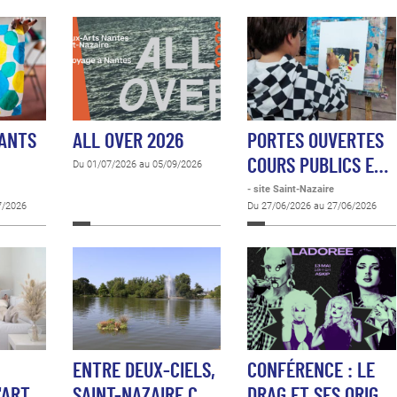
FANTS
ALL OVER 2026
PORTES OUVERTES
COURS PUBLICS E…
Du 01/07/2026 au 05/09/2026
- site Saint-Nazaire
7/2026
Du 27/06/2026 au 27/06/2026
ENTRE DEUX-CIELS,
CONFÉRENCE : LE
'ART
SAINT-NAZAIRE C…
DRAG ET SES ORIG…