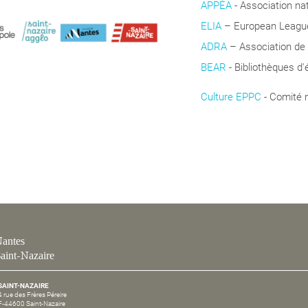
APPÉA
-
Association na
ELIA
– European League 
ADRA
– Association de
BEAR
- Bibliothèques d'
Culture EPPC
- Comité 
Coopération
antes
aint-Nazaire
SAINT-NAZAIRE
4 rue des Frères Péreire
F-44600 Saint-Nazaire