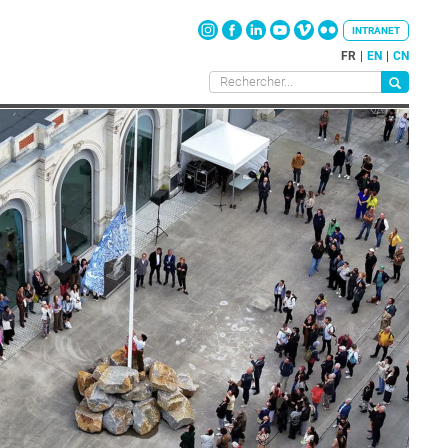
INTRANET
FR
EN
CN