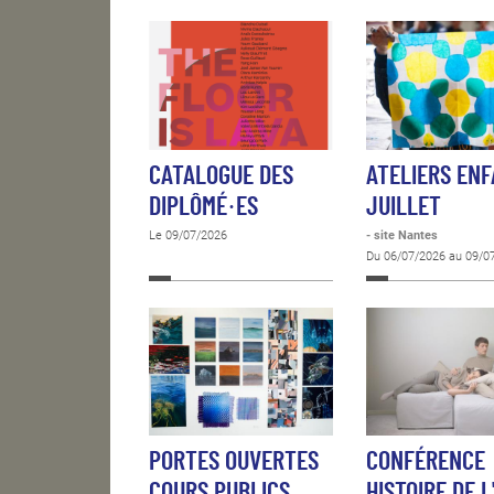
CATALOGUE DES
ATELIERS EN
DIPLÔMÉ·ES
JUILLET
Le 09/07/2026
- site Nantes
Du 06/07/2026 au 09/0
PORTES OUVERTES
CONFÉRENCE
COURS PUBLICS
HISTOIRE DE L