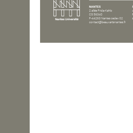
NANTES
2 allée Frida-Kahlo
CS 56340
F-44263 Nantes cedex 02
contact@beauxartsnantes.fr