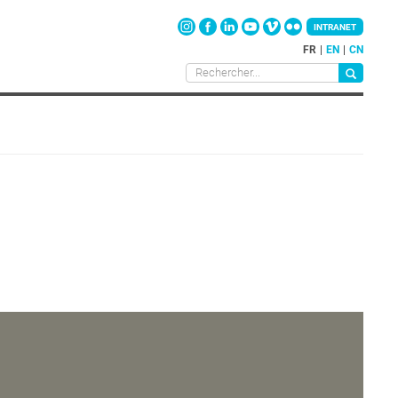
INTRANET
FR
EN
CN