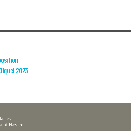
position
 Giquel 2023
antes
aint-Nazaire