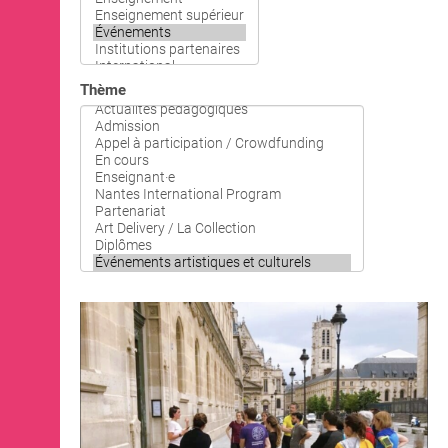
OPEN SCHOOL
Actualités / Agenda
Thème
Lieux
Expositions
Événements
Ressources
Artothèque de Nantes
Les Alumni·ae
CONTACTS