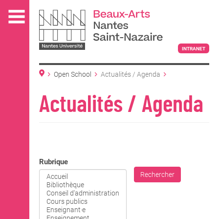
Aller
au
contenu
principal
INTRANET
Open School
Actualités / Agenda
L'ÉCOLE
Actualités / Agenda
ENSEIGNEMENT
Rubrique
INTERNATIONAL
Rechercher
COURS PUBLICS