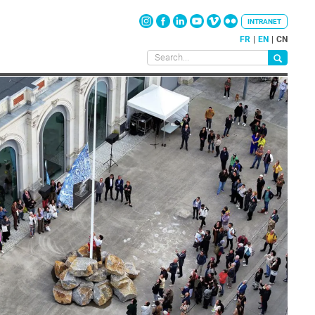
INTRANET
FR
EN
CN