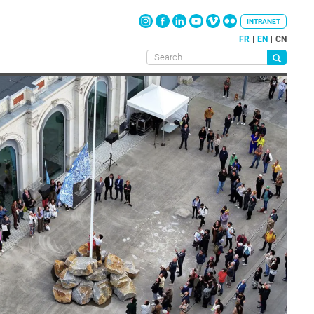
INTRANET
FR
EN
CN