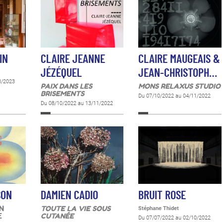
IN
CLAIRE JEANNE
CLAIRE MAUGEAIS &
JÉZÉQUEL
JEAN-CHRISTOPH…
3/2023
PAIX DANS LES
MONS RELAXUS STUDIO
BRISEMENTS
Du 07/10/2022 au 04/11/2022
Du 08/10/2022 au 13/11/2022
SON
DAMIEN CADIO
BRUIT ROSE
N
TOUTE LA VIE SOUS
Stéphane Thidet
E
CUTANÉE
Du 07/07/2022 au 02/10/2022