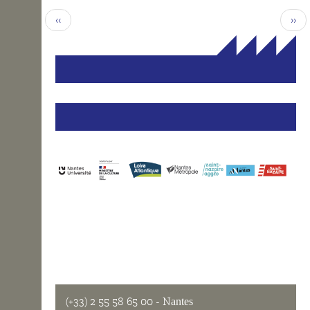
‹‹
››
(+33) 2 55 58 65 00
- Nantes