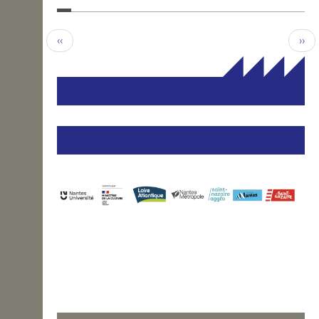
‹‹
››