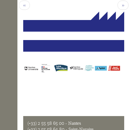
‹‹
››
(+33) 2 55 58 65 00
- Nantes
(+33) 2 55 58 64 80
- Saint-Nazaire