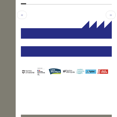
‹‹
››