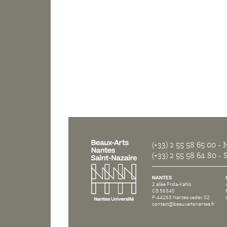
(+33) 2 55 58 65 00
- N
(+33) 2 55 58 64 80
- S
NANTES
2 allée Frida-Kahlo
CS 56340
F-44263 Nantes cedex 02
contact@beauxartsnantes.fr