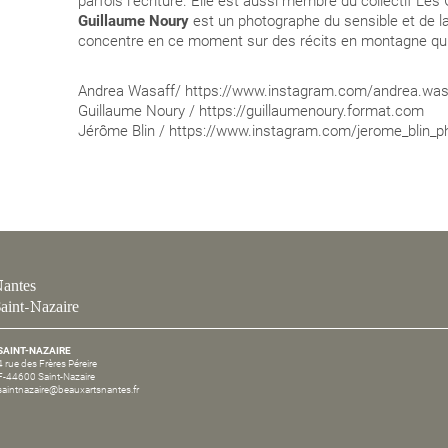
parfois l’écriture. Elle est aussi membre du collectif Les
Guillaume Noury
est un photographe du sensible et de la 
concentre en ce moment sur des récits en montagne qui 
Andrea Wasaff/ https://www.instagram.com/andrea.was
Guillaume Noury / https://guillaumenoury.format.com
Jérôme Blin / https://www.instagram.com/jerome_blin_p
antes
aint-Nazaire
SAINT-NAZAIRE
4 rue des Frères Péreire
F-44600 Saint-Nazaire
saintnazaire@beauxartsnantes.fr