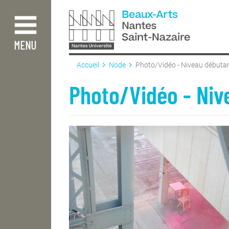
Aller
au
contenu
principal
MENU
Accueil
Node
Photo/Vidéo - Niveau débutant
Photo/Vidéo - Nive