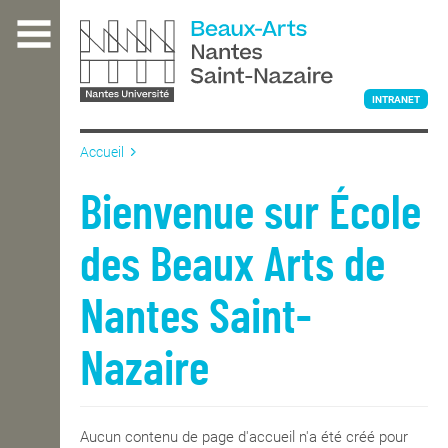
Aller
au
contenu
principal
INTRANET
Accueil
L'ÉCOLE
Bienvenue sur École
des Beaux Arts de
ENSEIGNEMENT
Nantes Saint-
INTERNATIONAL
Nazaire
COURS PUBLICS
Aucun contenu de page d'accueil n'a été créé pour