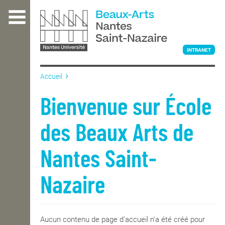
Aller
au
contenu
principal
INTRANET
Accueil
L'ÉCOLE
Bienvenue sur École
des Beaux Arts de
ENSEIGNEMENT
Nantes Saint-
INTERNATIONAL
Nazaire
COURS PUBLICS
Aucun contenu de page d'accueil n'a été créé pour