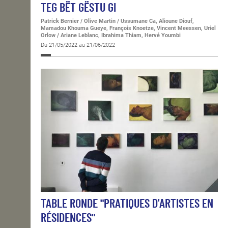
TEG BËT GËSTU GI
Patrick Bernier / Olive Martin / Ussumane Ca, Alioune Diouf,
Mamadou Khouma Gueye, François Knoetze, Vincent Meessen, Uriel
Orlow / Ariane Leblanc, Ibrahima Thiam, Hervé Youmbi
Du 21/05/2022 au 21/06/2022
TABLE RONDE "PRATIQUES D'ARTISTES EN
RÉSIDENCES"