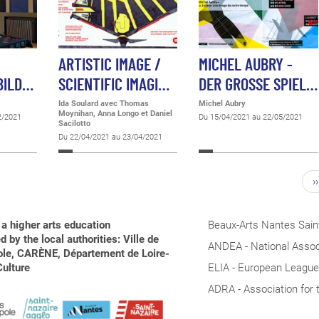
ARTISTIC IMAGE /
MICHEL AUBRY -
 BILD…
SCIENTIFIC IMAGI…
DER GROSSE SPIEL…
Ida Soulard avec Thomas
Michel Aubry
Moynihan, Anna Longo et Daniel
2/2021
Du 15/04/2021 au 22/05/2021
Sacilotto
Du 22/04/2021 au 23/04/2021
››
a higher arts education
Beaux-Arts Nantes Saint
 by the local authorities: Ville de
ANDEA - National Associ
pole, CARÈNE, Département de Loire-
Culture
ELIA - European League 
ADRA - Association for 