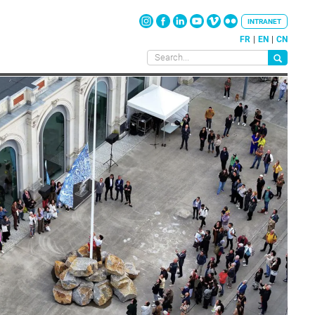
INTRANET
FR
EN
CN