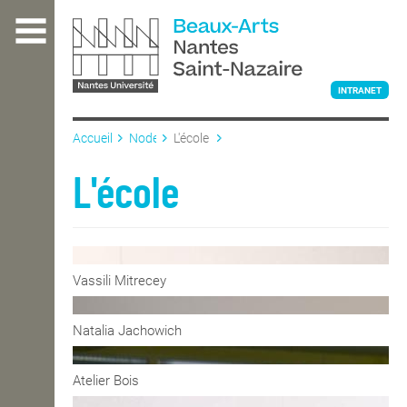
Aller
au
contenu
principal
INTRANET
Accueil
Node
L'école
L'ÉCOLE
L'école
ENSEIGNEMENT
Vassili Mitrecey
INTERNATIONAL
Natalia Jachowich
COURS PUBLICS
Atelier Bois