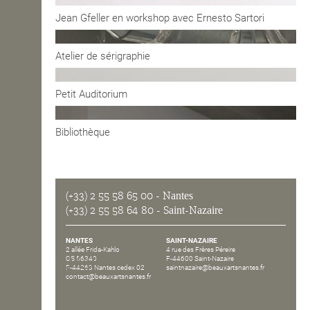
Jean Gfeller en workshop avec Ernesto Sartori
OPEN SCHOOL
Atelier de sérigraphie
CONTACTS
Petit Auditorium
Bibliothèque
(+33) 2 55 58 65 00
- Nantes
(+33) 2 55 58 64 80
- Saint-Nazaire
NANTES
SAINT-NAZAIRE
2 allée Frida-Kahlo
4 rue des Frères Péreire
CS 56340
F-44600 Saint-Nazaire
F-44263 Nantes cedex 02
saintnazaire@beauxartsnantes.fr
contact@beauxartsnantes.fr