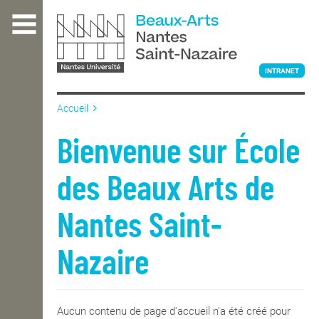
Aller
au
contenu
principal
INTRANET
Accueil
L'ÉCOLE
Bienvenue sur École
des Beaux Arts de
ENSEIGNEMENT
Nantes Saint-
INTERNATIONAL
Nazaire
COURS PUBLICS
Aucun contenu de page d'accueil n'a été créé pour