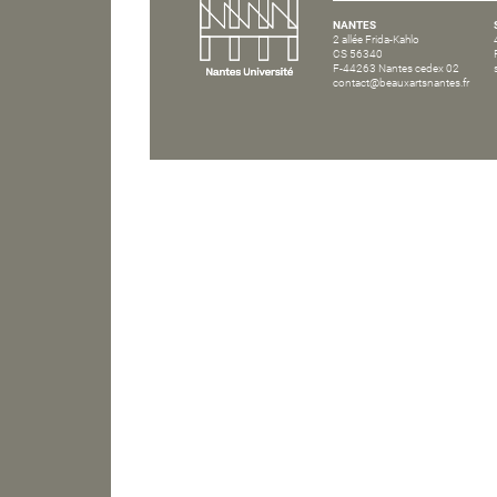
NANTES
2 allée Frida-Kahlo
CS 56340
F-44263 Nantes cedex 02
contact@beauxartsnantes.fr