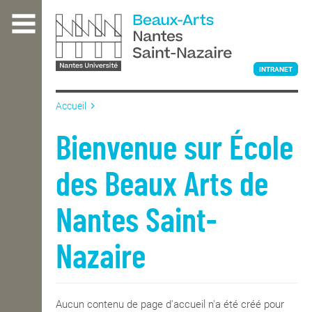
Aller
au
contenu
principal
INTRANET
Accueil
L'ÉCOLE
Bienvenue sur École
des Beaux Arts de
ENSEIGNEMENT
Nantes Saint-
INTERNATIONAL
Nazaire
COURS PUBLICS
Aucun contenu de page d'accueil n'a été créé pour