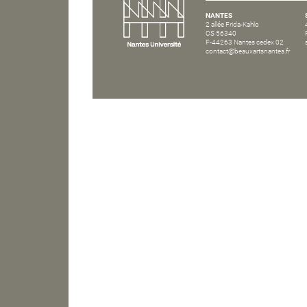
NANTES
2 allée Frida-Kahlo
CS 56340
F-44263 Nantes cedex 02
contact@beauxartsnantes.fr