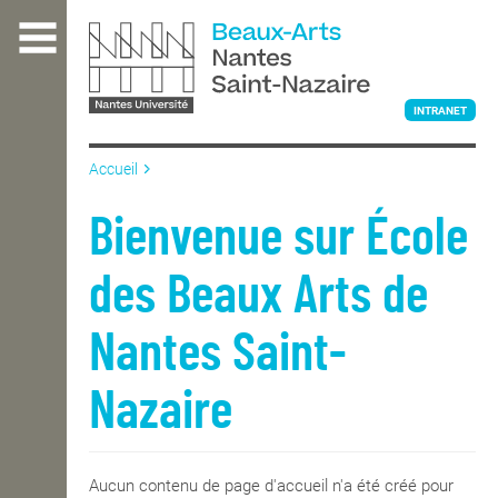
Aller
au
contenu
principal
INTRANET
Accueil
L'ÉCOLE
Bienvenue sur École
des Beaux Arts de
ENSEIGNEMENT
Nantes Saint-
INTERNATIONAL
Nazaire
COURS PUBLICS
Aucun contenu de page d'accueil n'a été créé pour