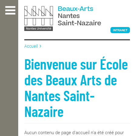
Aller
au
contenu
principal
INTRANET
Accueil
L'ÉCOLE
Bienvenue sur École
des Beaux Arts de
ENSEIGNEMENT
Nantes Saint-
INTERNATIONAL
Nazaire
COURS PUBLICS
Aucun contenu de page d'accueil n'a été créé pour