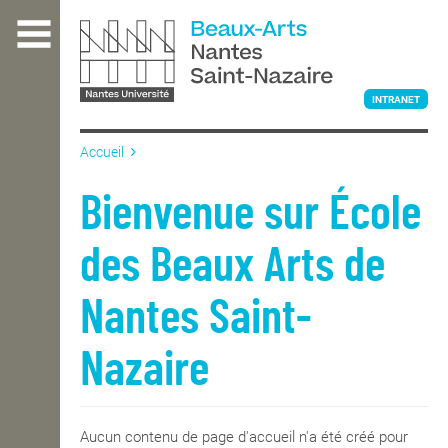
Aller
au
contenu
principal
INTRANET
Accueil
L'ÉCOLE
Bienvenue sur École
des Beaux Arts de
ENSEIGNEMENT
Nantes Saint-
INTERNATIONAL
Nazaire
COURS PUBLICS
Aucun contenu de page d'accueil n'a été créé pour