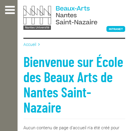
Aller
au
contenu
principal
INTRANET
Accueil
L'ÉCOLE
Bienvenue sur École
des Beaux Arts de
ENSEIGNEMENT
Nantes Saint-
INTERNATIONAL
Nazaire
COURS PUBLICS
Aucun contenu de page d'accueil n'a été créé pour