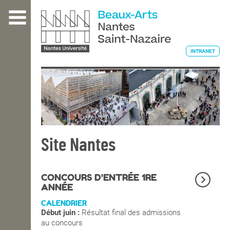
Aller
au
contenu
principal
INTRANET
L'ÉCOLE
ENSEIGNEMENT
Site Nantes
INTERNATIONAL
CONCOURS D'ENTRÉE 1RE
ANNÉE
CALENDRIER
COURS PUBLICS
Début juin :
Résultat final des admissions
au concours