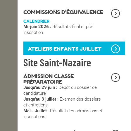
OPEN SCHOOL
COMMISSIONS D'ÉQUIVALENCE
CALENDRIER
Mi-juin 2026 :
Résultats final et pré-
CONTACTS
inscription
ATELIERS ENFANTS JUILLET
Site Saint-Nazaire
ADMISSION CLASSE
PRÉPARATOIRE
Jusqu'au 29 juin :
Dépôt du dossier de
candidature
Jusqu'au 3 juillet :
Examen des dossiers
et entretiens
Mai - Juillet
: Résultat des admissions et
inscriptions