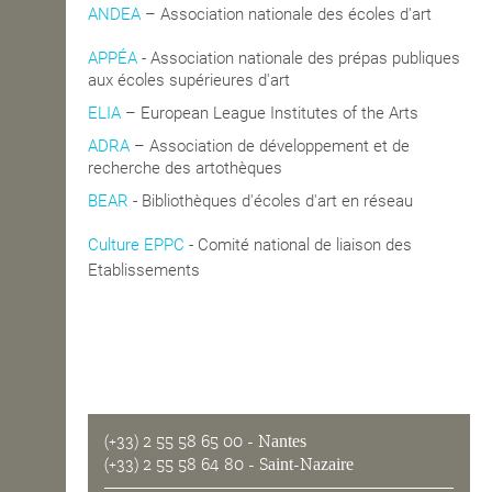
ANDEA
– Association nationale des écoles d'art
APPÉA
-
Association nationale des prépas publiques
aux écoles supérieures d'art
ELIA
– European League Institutes of the Arts
ADRA
– Association de développement et de
recherche des artothèques
BEAR
- Bibliothèques d'écoles d'art en réseau
Culture EPPC
- Comité national de liaison des
blics de Coopération
Etablissements
(+33) 2 55 58 65 00
- Nantes
(+33) 2 55 58 64 80
- Saint-Nazaire