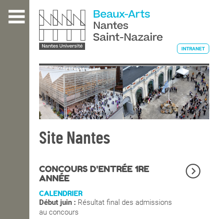
Aller
au
contenu
principal
INTRANET
L'ÉCOLE
ENSEIGNEMENT
Site Nantes
INTERNATIONAL
CONCOURS D'ENTRÉE 1RE
ANNÉE
CALENDRIER
COURS PUBLICS
Début juin :
Résultat final des admissions
au concours