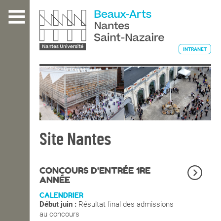
Aller
au
contenu
principal
INTRANET
L'ÉCOLE
ENSEIGNEMENT
Site Nantes
INTERNATIONAL
CONCOURS D'ENTRÉE 1RE
ANNÉE
CALENDRIER
COURS PUBLICS
Début juin :
Résultat final des admissions
au concours