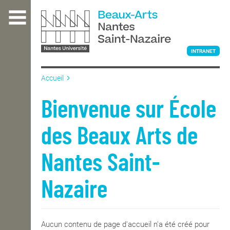
Aller
au
contenu
principal
INTRANET
Accueil
L'ÉCOLE
Bienvenue sur École
des Beaux Arts de
ENSEIGNEMENT
Nantes Saint-
INTERNATIONAL
Nazaire
COURS PUBLICS
Aucun contenu de page d'accueil n'a été créé pour