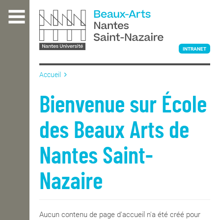
Aller
au
contenu
principal
INTRANET
Accueil
L'ÉCOLE
Bienvenue sur École
des Beaux Arts de
ENSEIGNEMENT
Nantes Saint-
INTERNATIONAL
Nazaire
COURS PUBLICS
Aucun contenu de page d'accueil n'a été créé pour