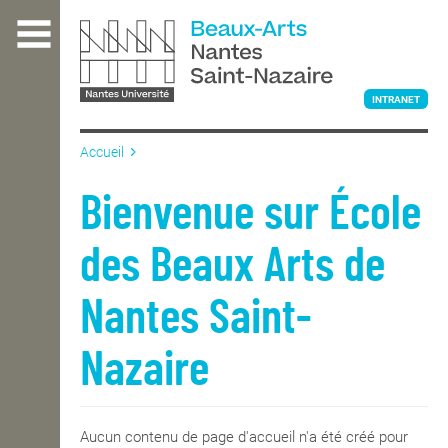
Aller
au
contenu
principal
INTRANET
Accueil
L'ÉCOLE
Bienvenue sur École
des Beaux Arts de
ENSEIGNEMENT
Nantes Saint-
INTERNATIONAL
Nazaire
COURS PUBLICS
Aucun contenu de page d'accueil n'a été créé pour