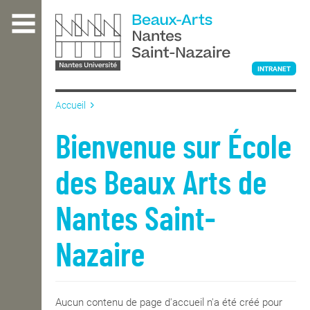
Aller
au
contenu
principal
INTRANET
Accueil
L'ÉCOLE
Bienvenue sur École
des Beaux Arts de
ENSEIGNEMENT
Nantes Saint-
INTERNATIONAL
Nazaire
COURS PUBLICS
Aucun contenu de page d'accueil n'a été créé pour