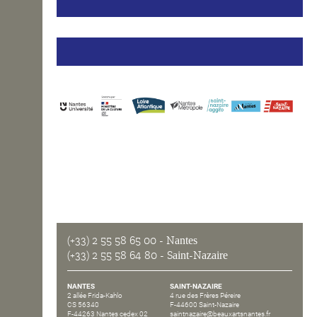
(+33) 2 55 58 65 00
- Nantes
(+33) 2 55 58 64 80
- Saint-Nazaire
NANTES
SAINT-NAZAIRE
2 allée Frida-Kahlo
4 rue des Frères Péreire
CS 56340
F-44600 Saint-Nazaire
F-44263 Nantes cedex 02
saintnazaire@beauxartsnantes.fr