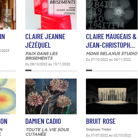
IN
CLAIRE JEANNE
CLAIRE MAUGEAIS &
JÉZÉQUEL
JEAN-CHRISTOPH…
3/2023
PAIX DANS LES
MONS RELAXUS STUDIO
BRISEMENTS
Du 07/10/2022 au 04/11/2022
Du 08/10/2022 au 13/11/2022
SON
DAMIEN CADIO
BRUIT ROSE
N
TOUTE LA VIE SOUS
Stéphane Thidet
E
CUTANÉE
Du 07/07/2022 au 02/10/2022