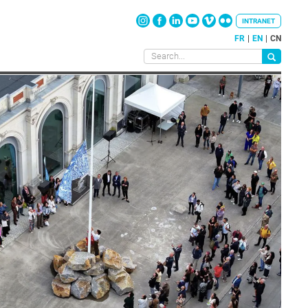
INTRANET
FR
EN
CN