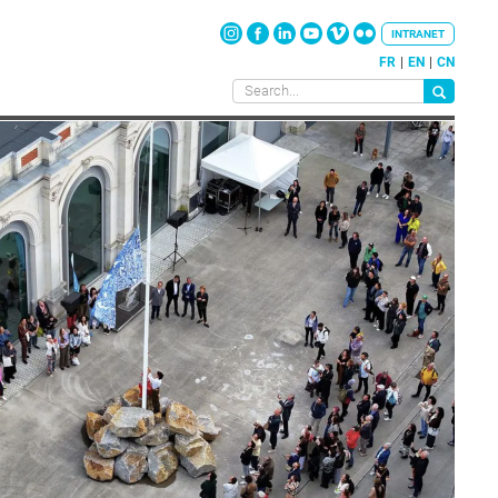
INTRANET
FR
EN
CN