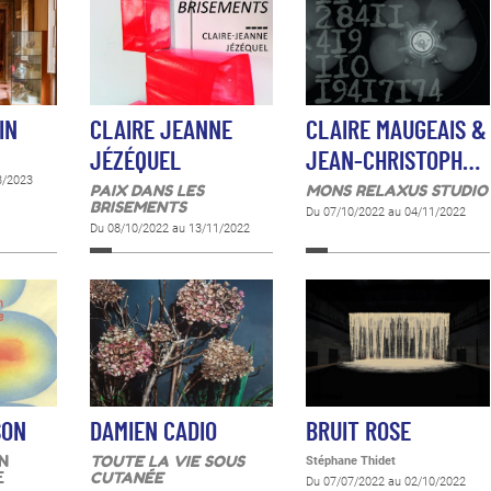
IN
CLAIRE JEANNE
CLAIRE MAUGEAIS &
JÉZÉQUEL
JEAN-CHRISTOPH…
3/2023
PAIX DANS LES
MONS RELAXUS STUDIO
BRISEMENTS
Du 07/10/2022 au 04/11/2022
Du 08/10/2022 au 13/11/2022
SON
DAMIEN CADIO
BRUIT ROSE
N
TOUTE LA VIE SOUS
Stéphane Thidet
E
CUTANÉE
Du 07/07/2022 au 02/10/2022