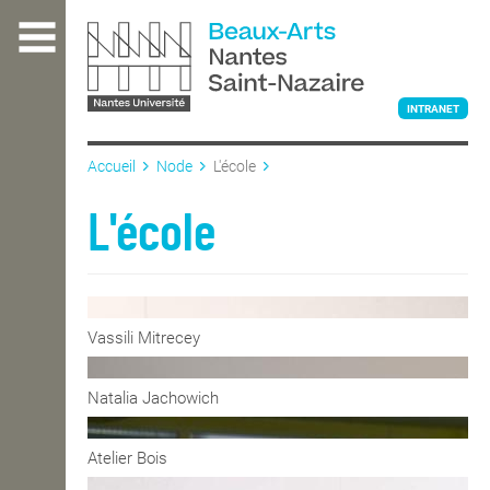
Aller
au
contenu
principal
INTRANET
Accueil
Node
L'école
L'ÉCOLE
L'école
ENSEIGNEMENT
Vassili Mitrecey
INTERNATIONAL
Natalia Jachowich
COURS PUBLICS
Atelier Bois