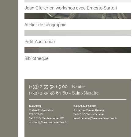
Jean Gfeller en workshop avec Ernesto Sartori
OPEN SCHOOL
Atelier de sérigraphie
CONTACTS
Petit Auditorium
Bibliothèque
(+33) 2 55 58 65 00
- Nantes
(+33) 2 55 58 64 80
- Saint-Nazaire
NANTES
SAINT-NAZAIRE
2 allée Frida-Kahlo
4 rue des Frères Péreire
CS 56340
F-44600 Saint-Nazaire
F-44263 Nantes cedex 02
saintnazaire@beauxartsnantes.fr
contact@beauxartsnantes.fr