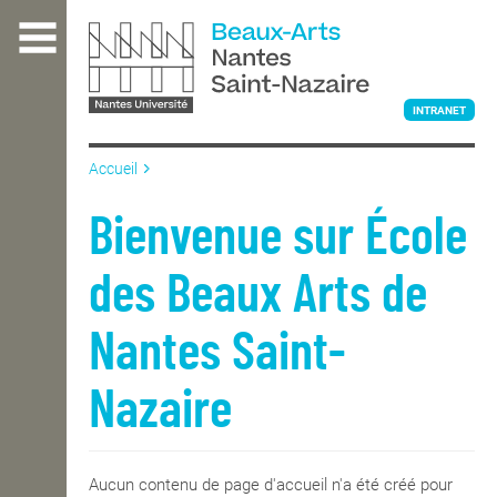
Aller
au
contenu
principal
INTRANET
Accueil
L'ÉCOLE
Bienvenue sur École
des Beaux Arts de
ENSEIGNEMENT
Nantes Saint-
INTERNATIONAL
Nazaire
COURS PUBLICS
Aucun contenu de page d'accueil n'a été créé pour