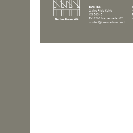
NANTES
2 allée Frida-Kahlo
CS 56340
F-44263 Nantes cedex 02
contact@beauxartsnantes.fr