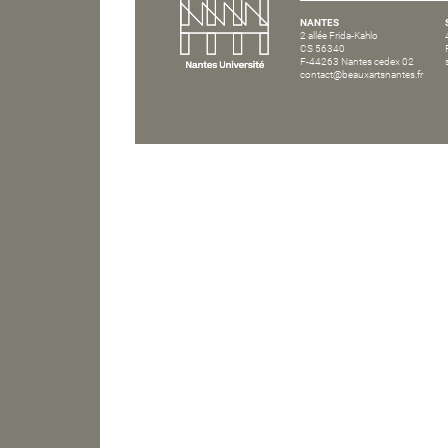
NANTES
2 allée Frida-Kahlo
CS 56340
F-44263 Nantes cedex 02
contact@beauxartsnantes.fr