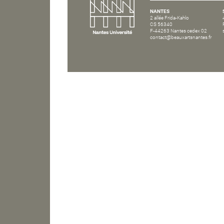
NANTES
2 allée Frida-Kahlo
CS 56340
F-44263 Nantes cedex 02
contact@beauxartsnantes.fr