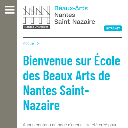
Aller
au
contenu
principal
INTRANET
Accueil
L'ÉCOLE
Bienvenue sur École
des Beaux Arts de
ENSEIGNEMENT
Nantes Saint-
INTERNATIONAL
Nazaire
COURS PUBLICS
Aucun contenu de page d'accueil n'a été créé pour