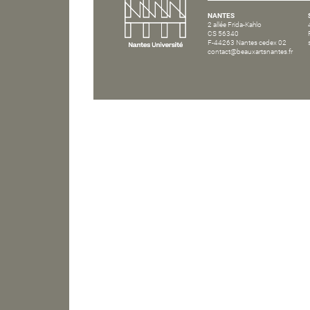
NANTES
2 allée Frida-Kahlo
CS 56340
F-44263 Nantes cedex 02
contact@beauxartsnantes.fr