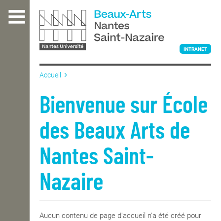
Aller
au
contenu
principal
INTRANET
Accueil
L'ÉCOLE
Bienvenue sur École
des Beaux Arts de
ENSEIGNEMENT
Nantes Saint-
INTERNATIONAL
Nazaire
COURS PUBLICS
Aucun contenu de page d'accueil n'a été créé pour