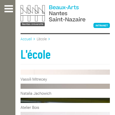
Aller
au
contenu
principal
INTRANET
Accueil
L'école
L'ÉCOLE
L'école
ENSEIGNEMENT
Vassili Mitrecey
INTERNATIONAL
Natalia Jachowich
COURS PUBLICS
Atelier Bois