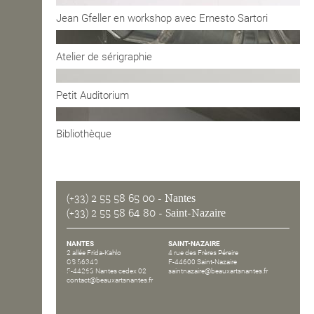
Jean Gfeller en workshop avec Ernesto Sartori
OPEN SCHOOL
Atelier de sérigraphie
CONTACTS
Petit Auditorium
Bibliothèque
(+33) 2 55 58 65 00
- Nantes
(+33) 2 55 58 64 80
- Saint-Nazaire
NANTES
SAINT-NAZAIRE
2 allée Frida-Kahlo
4 rue des Frères Péreire
CS 56340
F-44600 Saint-Nazaire
F-44263 Nantes cedex 02
saintnazaire@beauxartsnantes.fr
contact@beauxartsnantes.fr